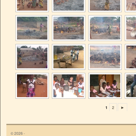
1
2
►
© 2026 -