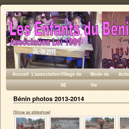
Accueil
L’association
Village de
Mode de
Acti
SE
Vie
Bénin photos 2013-2014
[Show as slideshow]