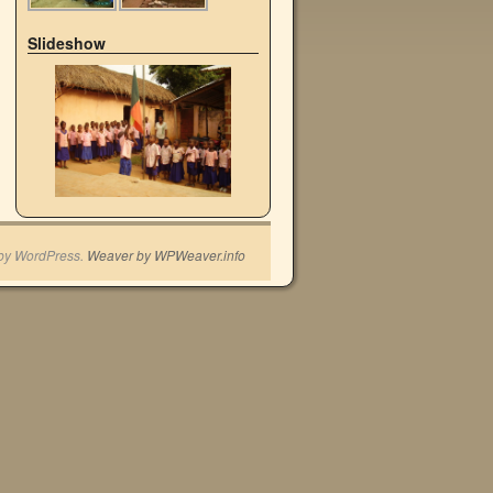
Slideshow
by WordPress.
Weaver by WPWeaver.info