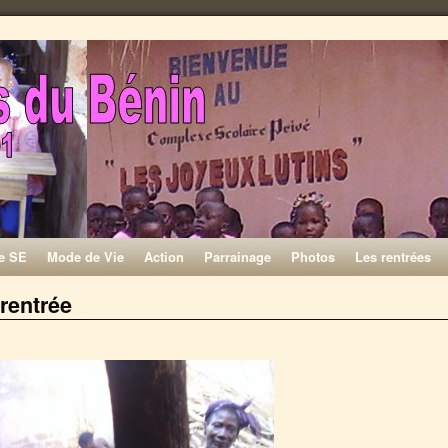
de SE
Mode de Vie
Action
Parrainage
Photos
Les rentrées
 rentrée