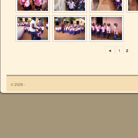
◄
1
2
© 2026 -