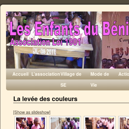
Accueil
L’association
Village de
Mode de
Acti
SE
Vie
La levée des couleurs
[Show as slideshow]