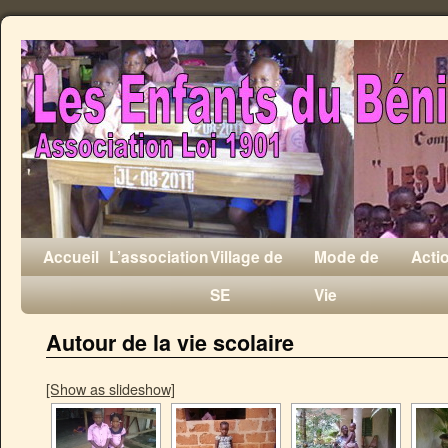
Accueil
L’association
Village de
Mode de
Acti
SE
Vie
Autour de la vie scolaire
[Show as slideshow]